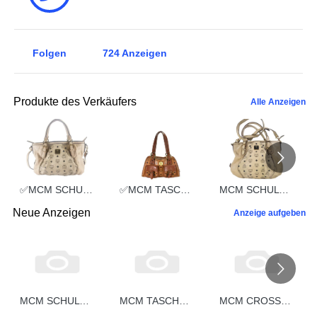
Folgen
724
Anzeigen
Produkte des Verkäufers
Alle Anzeigen
✅MCM SCHULTERTASCHE vintmarket.de TASCHE CROSSBODY BEIGE 2352
✅MCM TASCHE HANDTASCHE vintmarket.de COGNAC 2248
MCM SCHULTERTASCHE vintmarket.de TASCHE CROSSBODY BEIGE 2574
Neue Anzeigen
Anzeige aufgeben
MCM SCHULTERTASCHE vintmarket.de CROSSBODY COGNAC STREIFEN 5332
MCM TASCHE vintmarket-de HANDTASCHE BOSTON LEDER COGNAC 5331
MCM CROSSBODY vintmarket-de SCHULTERTASCHE HANDTASCHE COGNAC 5330