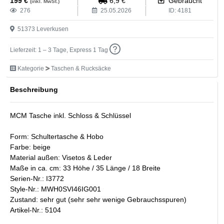
199
€
6,9
€
Gebraucht
(inkl. MwSt.)
276
25.05.2026
ID:
4181
51373
Leverkusen
Lieferzeit: 1 – 3 Tage, Express 1 Tag
Kategorie
Taschen & Rucksäcke
Beschreibung
MCM Tasche inkl. Schloss & Schlüssel
Form: Schultertasche & Hobo
Farbe: beige
Material außen: Visetos & Leder
Maße in ca. cm: 33 Höhe / 35 Länge / 18 Breite
Serien-Nr.: I3772
Style-Nr.: MWH0SVI46IG001
Zustand: sehr gut (sehr sehr wenige Gebrauchsspuren)
Artikel-Nr.: 5104