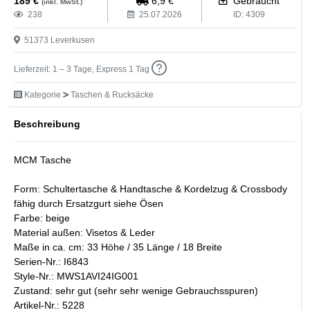
189
€
6,9
€
Gebraucht
(inkl. MwSt.)
238
25.07.2026
ID:
4309
51373
Leverkusen
Lieferzeit: 1 – 3 Tage, Express 1 Tag
Kategorie
Taschen & Rucksäcke
Beschreibung
MCM Tasche
Form: Schultertasche & Handtasche & Kordelzug & Crossbody
fähig durch Ersatzgurt siehe Ösen
Farbe: beige
Material außen: Visetos & Leder
Maße in ca. cm: 33 Höhe / 35 Länge / 18 Breite
Serien-Nr.: I6843
Style-Nr.: MWS1AVI24IG001
Zustand: sehr gut (sehr sehr wenige Gebrauchsspuren)
Artikel-Nr.: 5228