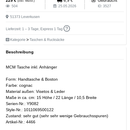
229
€
6,9
€
Gebraucht
(inkl. MwSt.)
504
25.05.2026
ID:
3527
51373
Leverkusen
Lieferzeit: 1 – 3 Tage, Express 1 Tag
Kategorie
Taschen & Rucksäcke
Beschreibung
MCM Tasche inkl. Anhänger
Form: Handtasche & Boston
Farbe: cognac
Material außen: Visetos & Leder
Maße in ca. cm: 15 Höhe / 22 Länge / 10,5 Breite
Serien-Nr.: Y9082
Style-Nr.: 1011069500122
Zustand: sehr gut (sehr sehr wenige Gebrauchsspuren)
Artikel-Nr.: 4466