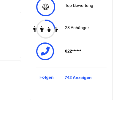
😃
Top Bewertung
👨‍👩‍👧‍👦
23
Anhänger
022******
Folgen
742
Anzeigen