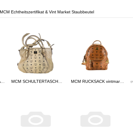
 MCM Echtheitszertifikat & Vint Market Staubbeutel
✅MCM TASCHE HANDTASCHE vintmarket.de COGNAC 2248
MCM SCHULTERTASCHE vintmarket.de TASCHE CROSSBODY BEIGE 2574
MCM RUCKSACK vintmarkert.de KLEIN LEDERRUCKSACK LEDER COGNAC 2473