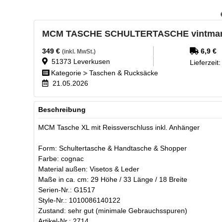
MCM TASCHE SCHULTERTASCHE vintmar
349
€
6,9
€
(inkl. MwSt.)
51373
Leverkusen
Lieferzeit
Kategorie
Taschen & Rucksäcke
21.05.2026
Beschreibung
MCM Tasche XL mit Reissverschluss inkl. Anhänger
Form: Schultertasche & Handtasche & Shopper
Farbe: cognac
Material außen: Visetos & Leder
Maße in ca. cm: 29 Höhe / 33 Länge / 18 Breite
Serien-Nr.: G1517
Style-Nr.: 1010086140122
Zustand: sehr gut (minimale Gebrauchsspuren)
Artikel-Nr.: 2714