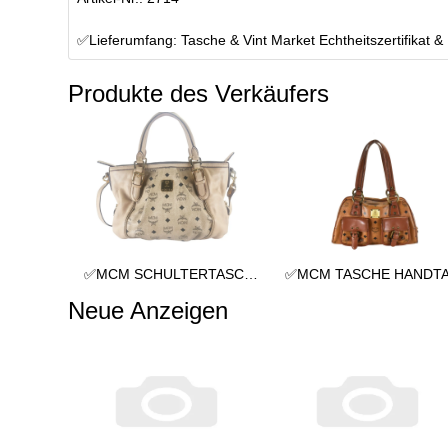
✅Lieferumfang: Tasche & Vint Market Echtheitszertifikat &
Produkte des Verkäufers
✅MCM SCHULTERTASCHE vintmarket.de TASCHE CROSSBODY BEIGE 2352
Neue Anzeigen