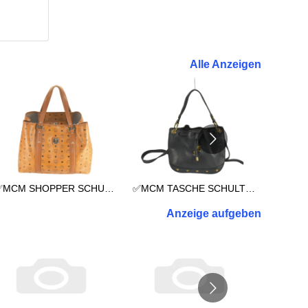
Alle Anzeigen
✅MCM SHOPPER SCHULTERTASCHE REISETASCHE TASCHE XXL COGNAC 3038
✅MCM TASCHE SCHULTERTASCHE HANDTASCHE SHOPPER BLAU 2993
Anzeige aufgeben