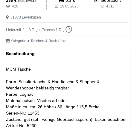
239
€
6,9
€
Gebraucht
(inkl. MwSt.)
420
29.05.2026
ID:
4311
51373
Leverkusen
Lieferzeit: 1 – 3 Tage, Express 1 Tag
Kategorie
Taschen & Rucksäcke
Beschreibung
MCM Tasche
Form: Schultertasche & Handtasche & Shopper &
Wendeshopper beidseitig tragbar
Farbe: cognac
Material außen: Visetos & Leder
Maße in ca. cm: 26 Höhe / 36 Länge / 15,5 Breite
Serien-Nr.: L1453
Zustand: gut (sehr wenige Gebrauchsspuren), Ecken beachten
Artikel-Nr.: 5230