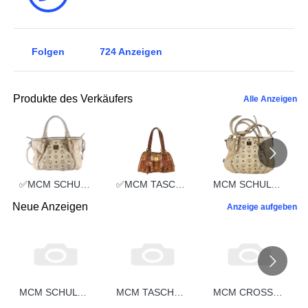
Folgen
724
Anzeigen
Produkte des Verkäufers
Alle Anzeigen
✅MCM SCHULTERTASCHE vintmarket.de TASCHE CROSSBODY BEIGE 2352
✅MCM TASCHE HANDTASCHE vintmarket.de COGNAC 2248
MCM SCHULTERTASCHE vintmarket.de TASCHE CROSSBODY BEIGE 2574
Neue Anzeigen
Anzeige aufgeben
MCM SCHULTERTASCHE vintmarket.de CROSSBODY COGNAC STREIFEN 5332
MCM TASCHE vintmarket-de HANDTASCHE BOSTON LEDER COGNAC 5331
MCM CROSSBODY vintmarket-de SCHULTERTASCHE HANDTASCHE COGNAC 5330