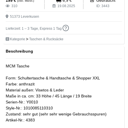
199
€
6,9
€
Gebraucht
(inkl. MwSt.)
310
19.08.2025
ID:
3443
51373
Leverkusen
Lieferzeit: 1 – 3 Tage, Express 1 Tag
Kategorie
Taschen & Rucksäcke
Beschreibung
MCM Tasche
Form: Schultertasche & Handtasche & Shopper XXL
Farbe: anthrazit
Material außen: Visetos & Leder
Maße in ca. cm: 33 Höhe / 45 Länge / 19 Breite
Serien-Nr.: Y0010
Style-Nr.: 1010085110310
Zustand: sehr gut (sehr sehr wenige Gebrauchsspuren)
Artikel-Nr.: 4383