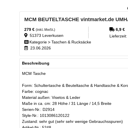
MCM BEUTELTASCHE vintmarket.de UM
279
€
6,9
€
(inkl. MwSt.)
51373
Leverkusen
Lieferzeit
Kategorie
Taschen & Rucksäcke
23.06.2026
Beschreibung
MCM Tasche
Form: Schultertasche & Beuteltasche & Handtasche & Kor
Farbe: cognac
Material außen: Visetos & Leder
Maße in ca. cm: 28 Höhe / 31 Länge / 14,5 Breite
Serien-Nr.: D2914
Style-Nr.: 1013086120122
Zustand: sehr gut (sehr sehr wenige Gebrauchsspuren)
Artikel-Nr.: 5248