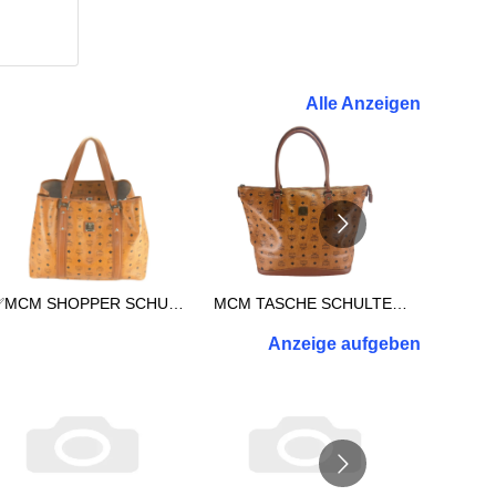
Alle Anzeigen
✅MCM SHOPPER SCHULTERTASCHE REISETASCHE TASCHE XXL COGNAC 3038
MCM TASCHE SCHULTERTASCHE vintmarket.de SHOPPER XL COGNAC 2714
Anzeige aufgeben