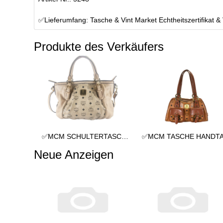
✅Lieferumfang: Tasche & Vint Market Echtheitszertifikat &
Produkte des Verkäufers
✅MCM SCHULTERTASCHE vintmarket.de TASCHE CROSSBODY BEIGE 2352
Neue Anzeigen