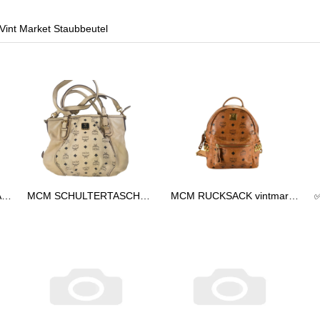
 Vint Market Staubbeutel
✅MCM TASCHE HANDTASCHE vintmarket.de COGNAC 2248
MCM SCHULTERTASCHE vintmarket.de TASCHE CROSSBODY BEIGE 2574
MCM RUCKSACK vintmarkert.de KLEIN LEDERRUCKSACK LEDER COGNAC 2473