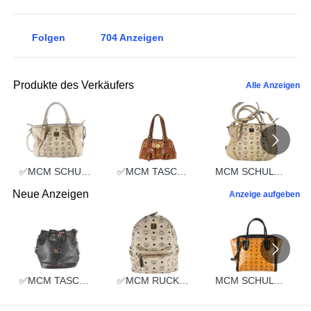
Folgen
704
Anzeigen
Produkte des Verkäufers
Alle Anzeigen
✅MCM SCHULTERTASCHE vintmarket.de TASCHE CROSSBODY BEIGE 2352
✅MCM TASCHE HANDTASCHE vintmarket.de COGNAC 2248
MCM SCHULTERTASCHE vintmarket.de TASCHE CROSSBODY BEIGE 2574
Neue Anzeigen
Anzeige aufgeben
✅MCM TASCHE BEUTELTASCHE vintmarket.de SCHWARZ LEDER 2109
✅MCM RUCKSACK TASCHE LEDERTASCHE vintmarket.de MITTEL BEIGE 5241
MCM SCHULTERTASCHE vintmarket.de HANDTASCHE COGNAC 3831