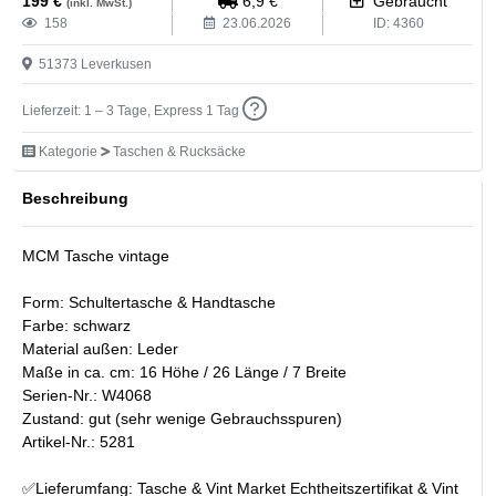
199
€
6,9
€
Gebraucht
(inkl. MwSt.)
158
23.06.2026
ID:
4360
51373
Leverkusen
Lieferzeit: 1 – 3 Tage, Express 1 Tag
Kategorie
Taschen & Rucksäcke
Beschreibung
MCM Tasche vintage
Form: Schultertasche & Handtasche
Farbe: schwarz
Material außen: Leder
Maße in ca. cm: 16 Höhe / 26 Länge / 7 Breite
Serien-Nr.: W4068
Zustand: gut (sehr wenige Gebrauchsspuren)
Artikel-Nr.: 5281
✅Lieferumfang: Tasche & Vint Market Echtheitszertifikat & Vint