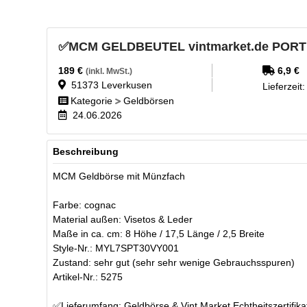
✅MCM GELDBEUTEL vintmarket.de PO
189
€
6,9
€
(inkl. MwSt.)
51373
Leverkusen
Lieferzeit
Kategorie
Geldbörsen
24.06.2026
Beschreibung
MCM Geldbörse mit Münzfach
Farbe: cognac
Material außen: Visetos & Leder
Maße in ca. cm: 8 Höhe / 17,5 Länge / 2,5 Breite
Style-Nr.: MYL7SPT30VY001
Zustand: sehr gut (sehr sehr wenige Gebrauchsspuren)
Artikel-Nr.: 5275
✅Lieferumfang: Geldbörse & Vint Market Echtheitszertifika