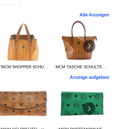
Alle Anzeigen
✅MCM SHOPPER SCHULTERTASCHE REISETASCHE TASCHE XXL COGNAC 3038
MCM TASCHE SCHULTERTASCHE vintmarket.de SHOPPER XL COGNAC 2714
Anzeige aufgeben