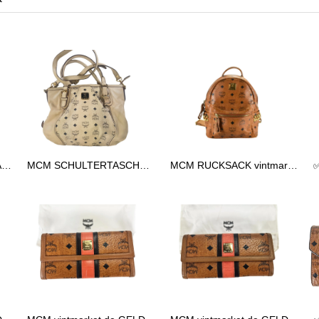
✅MCM TASCHE HANDTASCHE vintmarket.de COGNAC 2248
MCM SCHULTERTASCHE vintmarket.de TASCHE CROSSBODY BEIGE 2574
MCM RUCKSACK vintmarkert.de KLEIN LEDERRUCKSACK LEDER COGNAC 2473