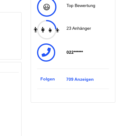
😃
Top Bewertung
👨‍👩‍👧‍👦
23
Anhänger
022******
Folgen
709
Anzeigen