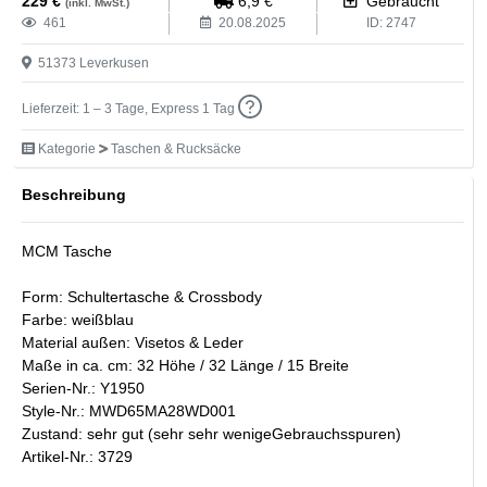
229
€
6,9
€
Gebraucht
(inkl. MwSt.)
461
20.08.2025
ID:
2747
51373
Leverkusen
Lieferzeit: 1 – 3 Tage, Express 1 Tag
Kategorie
Taschen & Rucksäcke
Beschreibung
MCM Tasche
Form: Schultertasche & Crossbody
Farbe: weißblau
Material außen: Visetos & Leder
Maße in ca. cm: 32 Höhe / 32 Länge / 15 Breite
Serien-Nr.: Y1950
Style-Nr.: MWD65MA28WD001
Zustand: sehr gut (sehr sehr wenigeGebrauchsspuren)
Artikel-Nr.: 3729