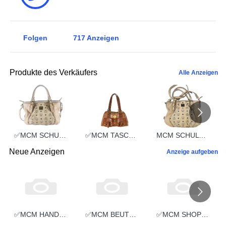
Folgen
717
Anzeigen
Produkte des Verkäufers
Alle Anzeigen
✅MCM SCHULTERTASCHE vintmarket.de TASCHE CROSSBODY BEIGE 2352
✅MCM TASCHE HANDTASCHE vintmarket.de COGNAC 2248
MCM SCHULTERTASCHE vintmarket.de TASCHE CROSSBODY BEIGE 2574
Neue Anzeigen
Anzeige aufgeben
✅MCM HANDTASCHE vintmarket.de BOSTON LEDERTASCHE SCHWARZ 5324
✅MCM BEUTELTASCHE vintmarket.de TASCHE UMHÄNGETASCHE COGNAC 5323
✅MCM SHOPPER vintmarket.de SCHULTERTASCHE HANDTASCHE WEIß 5322