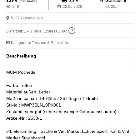
139
€
6,9
€
Gebraucht
(inkl. MwSt.)
848
22.05.2026
ID:
2564
51373
Leverkusen
Lieferzeit: 1 – 3 Tage, Express 1 Tag
Kategorie
Taschen & Rucksäcke
Beschreibung
MCM Pochette
Farbe: rotton
Material außen: Leder
Maße in ca. cm: 14 Höhe / 26 Länge / 1 Breite
Stil-Id.: MWP3SLN19PK001
Zustand: sehr gut (sehr sehr wenige Gebrauchsspuren)
Artikel-Nr.: 2533-1
✅Lieferumfang: Tasche & Vint Market Echtheitszertifikat & Vint
Market Staubbeutel