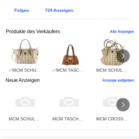
Folgen
724
Anzeigen
Produkte des Verkäufers
Alle Anzeigen
✅MCM SCHULTERTASCHE vintmarket.de TASCHE CROSSBODY BEIGE 2352
✅MCM TASCHE HANDTASCHE vintmarket.de COGNAC 2248
MCM SCHULTERTASCHE vintmarket.de TASCHE CROSSBODY BEIGE 2574
Neue Anzeigen
Anzeige aufgeben
MCM SCHULTERTASCHE vintmarket.de CROSSBODY COGNAC STREIFEN 5332
MCM TASCHE vintmarket-de HANDTASCHE BOSTON LEDER COGNAC 5331
MCM CROSSBODY vintmarket-de SCHULTERTASCHE HANDTASCHE COGNAC 5330