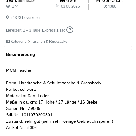
199
€
6,9
€
Gebraucht
(inkl. MwSt.)
174
03.08.2026
ID:
4386
51373
Leverkusen
Lieferzeit: 1 – 3 Tage, Express 1 Tag
Kategorie
Taschen & Rucksäcke
Beschreibung
MCM Tasche
Form: Handtasche & Schultertasche & Crossbody
Farbe: schwarz
Material außen: Leder
Maße in ca. cm: 17 Höhe / 27 Länge / 16 Breite
Serien-Nr.: Z9085
Stil-Nr.: 1011070200301
Zustand: sehr gut (sehr sehr wenige Gebrauchsspuren)
Artikel-Nr.: 5304