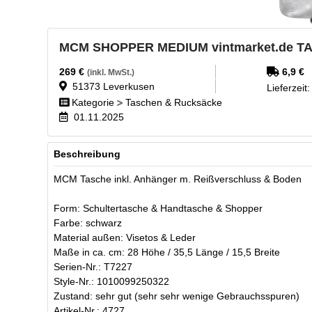
MCM SHOPPER MEDIUM vintmarket.de T
269
€
6,9
€
(inkl. MwSt.)
51373
Leverkusen
Lieferzeit
Kategorie
Taschen & Rucksäcke
01.11.2025
Beschreibung
MCM Tasche inkl. Anhänger m. Reißverschluss & Boden
Form: Schultertasche & Handtasche & Shopper
Farbe: schwarz
Material außen: Visetos & Leder
Maße in ca. cm: 28 Höhe / 35,5 Länge / 15,5 Breite
Serien-Nr.: T7227
Style-Nr.: 1010099250322
Zustand: sehr gut (sehr sehr wenige Gebrauchsspuren)
Artikel-Nr.: 4727