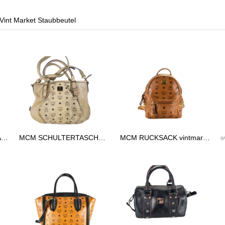
 Vint Market Staubbeutel
✅MCM TASCHE HANDTASCHE vintmarket.de COGNAC 2248
MCM SCHULTERTASCHE vintmarket.de TASCHE CROSSBODY BEIGE 2574
MCM RUCKSACK vintmarkert.de KLEIN LEDERRUCKSACK LEDER COGNAC 2473