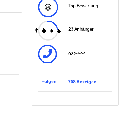
😃
Top Bewertung
👨‍👩‍👧‍👦
23
Anhänger
022******
Folgen
708
Anzeigen