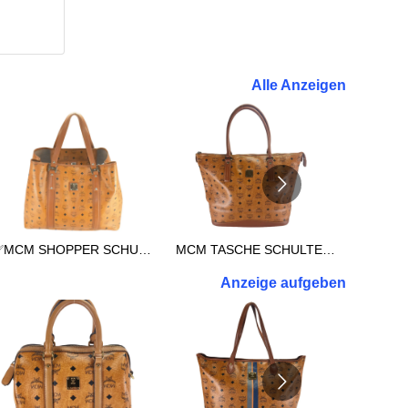
Alle Anzeigen
✅MCM SHOPPER SCHULTERTASCHE REISETASCHE TASCHE XXL COGNAC 3038
MCM TASCHE SCHULTERTASCHE vintmarket.de SHOPPER XL COGNAC 2714
Anzeige aufgeben