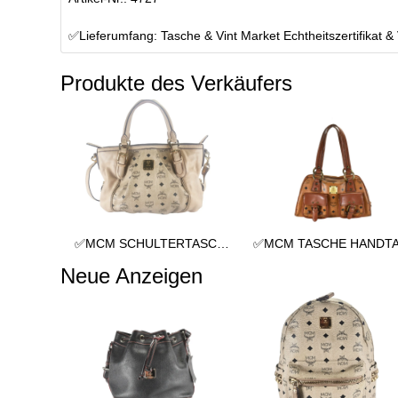
✅Lieferumfang: Tasche & Vint Market Echtheitszertifikat &
Produkte des Verkäufers
✅MCM SCHULTERTASCHE vintmarket.de TASCHE CROSSBODY BEIGE 2352
Neue Anzeigen