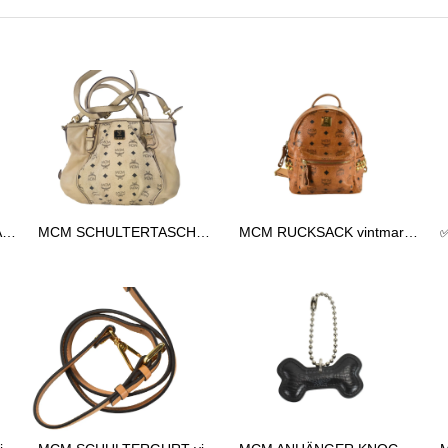
✅MCM TASCHE HANDTASCHE vintmarket.de COGNAC 2248
MCM SCHULTERTASCHE vintmarket.de TASCHE CROSSBODY BEIGE 2574
MCM RUCKSACK vintmarkert.de KLEIN LEDERRUCKSACK LEDER COGNAC 2473