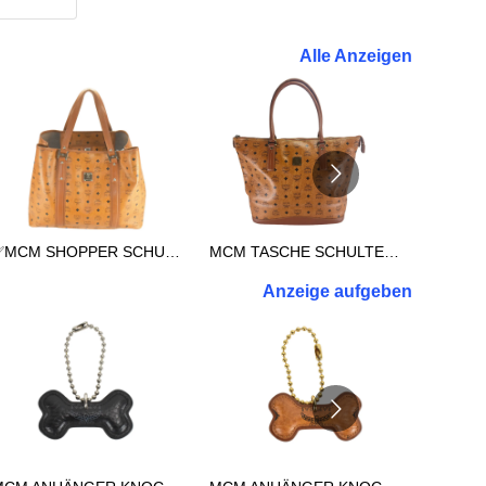
Alle Anzeigen
✅MCM SHOPPER SCHULTERTASCHE REISETASCHE TASCHE XXL COGNAC 3038
MCM TASCHE SCHULTERTASCHE vintmarket.de SHOPPER XL COGNAC 2714
Anzeige aufgeben