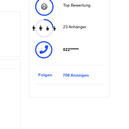
😃
Top Bewertung
👨‍👩‍👧‍👦
23
Anhänger
022******
Folgen
708
Anzeigen