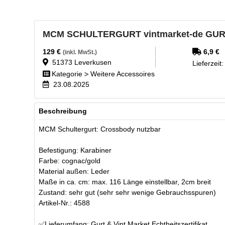
MCM SCHULTERGURT vintmarket-de GU
129
€
6,9
€
(inkl. MwSt.)
51373
Leverkusen
Lieferzeit
Kategorie
Weitere Accessoires
23.08.2025
Beschreibung
MCM Schultergurt: Crossbody nutzbar
Befestigung: Karabiner
Farbe: cognac/gold
Material außen: Leder
Maße in ca. cm: max. 116 Länge einstellbar, 2cm breit
Zustand: sehr gut (sehr sehr wenige Gebrauchsspuren)
Artikel-Nr.: 4588
✅Lieferumfang: Gurt & Vint Market Echtheitszertifikat