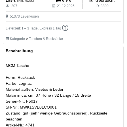
299
€
6,9
€
Gebraucht
(inkl. MwSt.)
207
21.12.2025
ID:
3800
51373
Leverkusen
Lieferzeit: 1 – 3 Tage, Express 1 Tag
Kategorie
Taschen & Rucksäcke
Beschreibung
MCM Tasche
Form: Rucksack
Farbe: cognac
Material außen: Visetos & Leder
Maße in ca. cm: 37 Höhe / 32 Länge / 15 Breite
Serien-Nr.: F5017
Stil-Nr.: MWK1SVE01CO001
Zustand: gut (sehr wenige Gebrauchsspuren), Rückseite
beachten
Artikel-Nr.: 4741