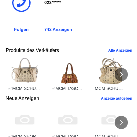
022******
Folgen
742
Anzeigen
Produkte des Verkäufers
Alle Anzeigen
✅MCM SCHULTERTASCHE vintmarket.de TASCHE CROSSBODY BEIGE 2352
✅MCM TASCHE HANDTASCHE vintmarket.de COGNAC 2248
MCM SCHULTERTASCHE vintmarket.de TASCHE CROSSBODY BEIGE 2574
Neue Anzeigen
Anzeige aufgeben
✅MCM SHOPPER MEDIUM vintmarket.de TASCHE LEDER GRAU 5351
✅MCM TASCHE SCHULTERTASCHE HANDTASCHE CROSSBODY SCHWARZ 2660
MCM SCHULTERTASCHE vintmarket-de LEDERTASCHE SCHWARZ 5349