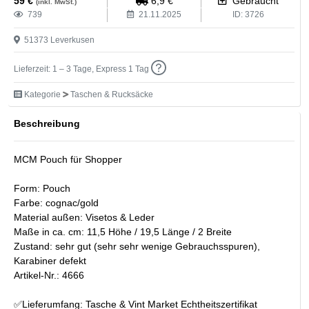
59
€
6,9
€
Gebraucht
(inkl. MwSt.)
739
21.11.2025
ID:
3726
51373
Leverkusen
Lieferzeit: 1 – 3 Tage, Express 1 Tag
Kategorie
Taschen & Rucksäcke
Beschreibung
MCM Pouch für Shopper
Form: Pouch
Farbe: cognac/gold
Material außen: Visetos & Leder
Maße in ca. cm: 11,5 Höhe / 19,5 Länge / 2 Breite
Zustand: sehr gut (sehr sehr wenige Gebrauchsspuren),
Karabiner defekt
Artikel-Nr.: 4666
✅Lieferumfang: Tasche & Vint Market Echtheitszertifikat