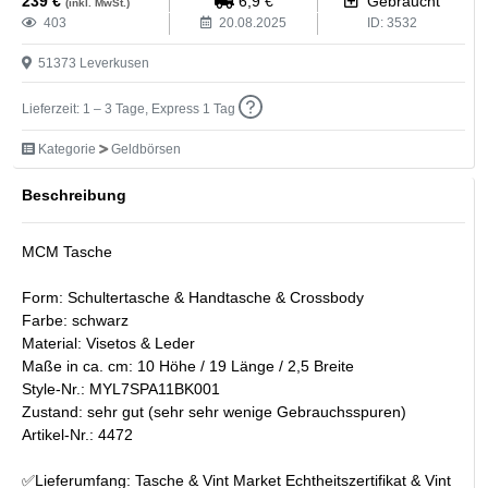
239
€
6,9
€
Gebraucht
(inkl. MwSt.)
403
20.08.2025
ID:
3532
51373
Leverkusen
Lieferzeit: 1 – 3 Tage, Express 1 Tag
Kategorie
Geldbörsen
Beschreibung
MCM Tasche
Form: Schultertasche & Handtasche & Crossbody
Farbe: schwarz
Material: Visetos & Leder
Maße in ca. cm: 10 Höhe / 19 Länge / 2,5 Breite
Style-Nr.: MYL7SPA11BK001
Zustand: sehr gut (sehr sehr wenige Gebrauchsspuren)
Artikel-Nr.: 4472
✅Lieferumfang: Tasche & Vint Market Echtheitszertifikat & Vint