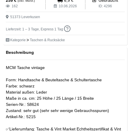
259
€
6,9
€
Gebraucht
(inkl. MwSt.)
162
10.06.2026
ID:
4296
51373
Leverkusen
Lieferzeit: 1 – 3 Tage, Express 1 Tag
Kategorie
Taschen & Rucksäcke
Beschreibung
MCM Tasche vintage
Form: Handtasche & Beuteltasche & Schultertasche
Farbe: schwarz
Material außen: Leder
Maße in ca. cm: 25 Höhe / 25 Länge / 15 Breite
Serien-Nr.: S8624
Zustand: sehr gut (sehr sehr wenige Gebrauchsspuren)
Artikel-Nr.: 5215
✅Lieferumfang: Tasche & Vint Market Echtheitszertifikat & Vint