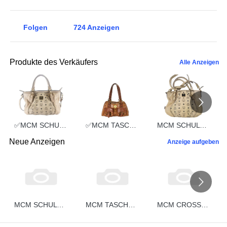
Folgen
724
Anzeigen
Produkte des Verkäufers
Alle Anzeigen
✅MCM SCHULTERTASCHE vintmarket.de TASCHE CROSSBODY BEIGE 2352
✅MCM TASCHE HANDTASCHE vintmarket.de COGNAC 2248
MCM SCHULTERTASCHE vintmarket.de TASCHE CROSSBODY BEIGE 2574
Neue Anzeigen
Anzeige aufgeben
MCM SCHULTERTASCHE vintmarket.de CROSSBODY COGNAC STREIFEN 5332
MCM TASCHE vintmarket-de HANDTASCHE BOSTON LEDER COGNAC 5331
MCM CROSSBODY vintmarket-de SCHULTERTASCHE HANDTASCHE COGNAC 5330