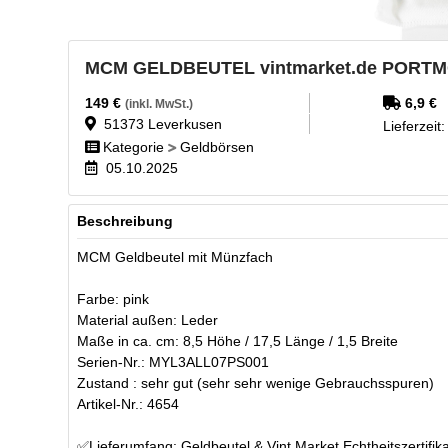
MCM GELDBEUTEL vintmarket.de PORT
149
€
6,9
€
(inkl. MwSt.)
51373
Leverkusen
Lieferzeit
Kategorie
Geldbörsen
05.10.2025
Beschreibung
MCM Geldbeutel mit Münzfach
Farbe: pink
Material außen: Leder
Maße in ca. cm: 8,5 Höhe / 17,5 Länge / 1,5 Breite
Serien-Nr.: MYL3ALL07PS001
Zustand : sehr gut (sehr sehr wenige Gebrauchsspuren)
Artikel-Nr.: 4654
✅Lieferumfang: Geldbeutel & Vint Market Echtheitszertifi