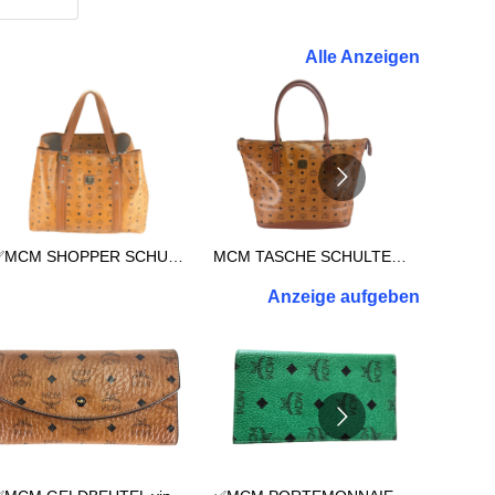
Alle Anzeigen
✅MCM SHOPPER SCHULTERTASCHE REISETASCHE TASCHE XXL COGNAC 3038
MCM TASCHE SCHULTERTASCHE vintmarket.de SHOPPER XL COGNAC 2714
Anzeige aufgeben