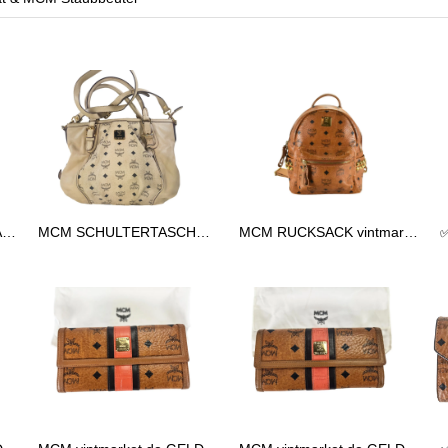
✅MCM TASCHE HANDTASCHE vintmarket.de COGNAC 2248
MCM SCHULTERTASCHE vintmarket.de TASCHE CROSSBODY BEIGE 2574
MCM RUCKSACK vintmarkert.de KLEIN LEDERRUCKSACK LEDER COGNAC 2473