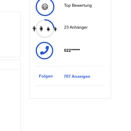
😃
Top Bewertung
👨‍👩‍👧‍👦
23
Anhänger
022******
Folgen
707
Anzeigen