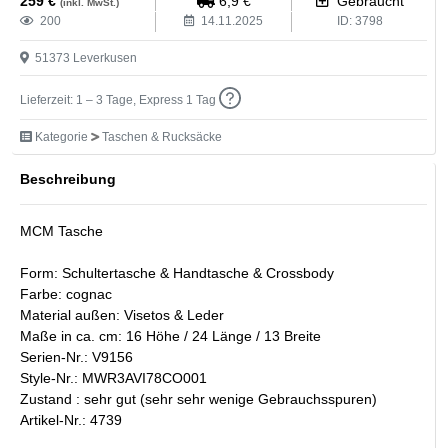
259
€
6,9
€
Gebraucht
(inkl. MwSt.)
200
14.11.2025
ID:
3798
51373
Leverkusen
Lieferzeit: 1 – 3 Tage, Express 1 Tag
Kategorie
Taschen & Rucksäcke
Beschreibung
MCM Tasche
Form: Schultertasche & Handtasche & Crossbody
Farbe: cognac
Material außen: Visetos & Leder
Maße in ca. cm: 16 Höhe / 24 Länge / 13 Breite
Serien-Nr.: V9156
Style-Nr.: MWR3AVI78CO001
Zustand : sehr gut (sehr sehr wenige Gebrauchsspuren)
Artikel-Nr.: 4739