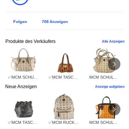
Folgen
708
Anzeigen
Produkte des Verkäufers
Alle Anzeigen
✅MCM SCHULTERTASCHE vintmarket.de TASCHE CROSSBODY BEIGE 2352
✅MCM TASCHE HANDTASCHE vintmarket.de COGNAC 2248
MCM SCHULTERTASCHE vintmarket.de TASCHE CROSSBODY BEIGE 2574
Neue Anzeigen
Anzeige aufgeben
✅MCM TASCHE BEUTELTASCHE vintmarket.de SCHWARZ LEDER 2109
✅MCM RUCKSACK TASCHE LEDERTASCHE vintmarket.de MITTEL BEIGE 5241
MCM SCHULTERTASCHE vintmarket.de HANDTASCHE COGNAC 3831