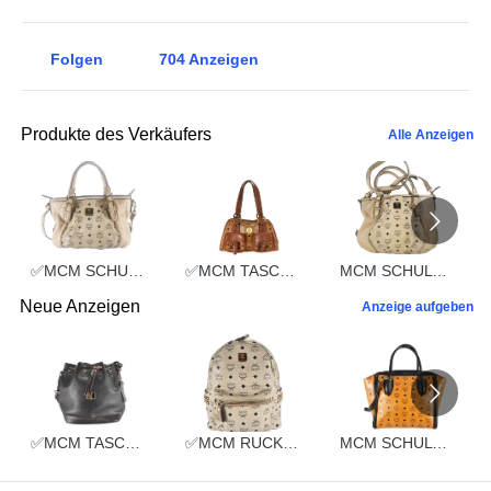
Folgen
704
Anzeigen
Produkte des Verkäufers
Alle Anzeigen
✅MCM SCHULTERTASCHE vintmarket.de TASCHE CROSSBODY BEIGE 2352
✅MCM TASCHE HANDTASCHE vintmarket.de COGNAC 2248
MCM SCHULTERTASCHE vintmarket.de TASCHE CROSSBODY BEIGE 2574
Neue Anzeigen
Anzeige aufgeben
✅MCM TASCHE BEUTELTASCHE vintmarket.de SCHWARZ LEDER 2109
✅MCM RUCKSACK TASCHE LEDERTASCHE vintmarket.de MITTEL BEIGE 5241
MCM SCHULTERTASCHE vintmarket.de HANDTASCHE COGNAC 3831