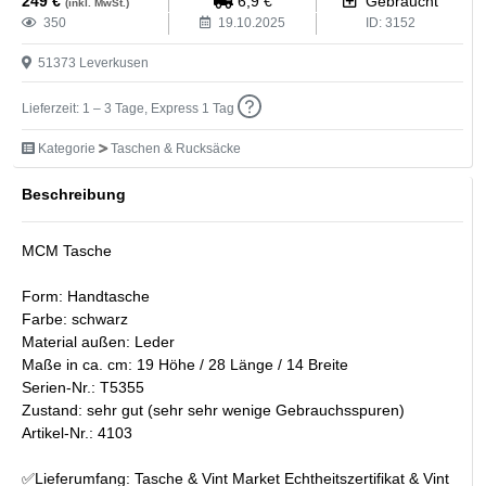
249
€
6,9
€
Gebraucht
(inkl. MwSt.)
350
19.10.2025
ID:
3152
51373
Leverkusen
Lieferzeit: 1 – 3 Tage, Express 1 Tag
Kategorie
Taschen & Rucksäcke
Beschreibung
MCM Tasche
Form: Handtasche
Farbe: schwarz
Material außen: Leder
Maße in ca. cm: 19 Höhe / 28 Länge / 14 Breite
Serien-Nr.: T5355
Zustand: sehr gut (sehr sehr wenige Gebrauchsspuren)
Artikel-Nr.: 4103
✅Lieferumfang: Tasche & Vint Market Echtheitszertifikat & Vint