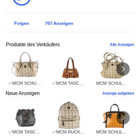
Folgen
707
Anzeigen
Produkte des Verkäufers
Alle Anzeigen
✅MCM SCHULTERTASCHE vintmarket.de TASCHE CROSSBODY BEIGE 2352
✅MCM TASCHE HANDTASCHE vintmarket.de COGNAC 2248
MCM SCHULTERTASCHE vintmarket.de TASCHE CROSSBODY BEIGE 2574
Neue Anzeigen
Anzeige aufgeben
✅MCM TASCHE BEUTELTASCHE vintmarket.de SCHWARZ LEDER 2109
✅MCM RUCKSACK TASCHE LEDERTASCHE vintmarket.de MITTEL BEIGE 5241
MCM SCHULTERTASCHE vintmarket.de HANDTASCHE COGNAC 3831