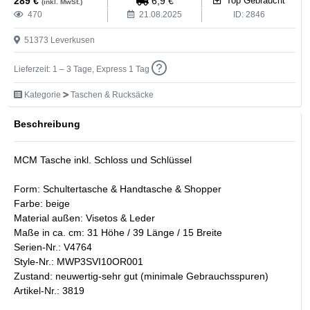
289
€
6,9
€
Top Gebraucht
(inkl. MwSt.)
470
21.08.2025
ID:
2846
51373
Leverkusen
Lieferzeit: 1 – 3 Tage, Express 1 Tag
Kategorie
Taschen & Rucksäcke
Beschreibung
MCM Tasche inkl. Schloss und Schlüssel
Form: Schultertasche & Handtasche & Shopper
Farbe: beige
Material außen: Visetos & Leder
Maße in ca. cm: 31 Höhe / 39 Länge / 15 Breite
Serien-Nr.: V4764
Style-Nr.: MWP3SVI10OR001
Zustand: neuwertig-sehr gut (minimale Gebrauchsspuren)
Artikel-Nr.: 3819