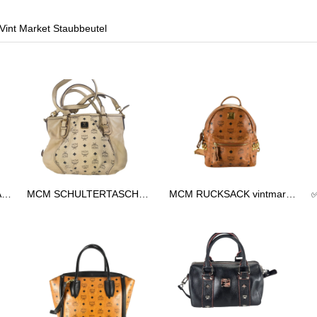
 Vint Market Staubbeutel
✅MCM TASCHE HANDTASCHE vintmarket.de COGNAC 2248
MCM SCHULTERTASCHE vintmarket.de TASCHE CROSSBODY BEIGE 2574
MCM RUCKSACK vintmarkert.de KLEIN LEDERRUCKSACK LEDER COGNAC 2473