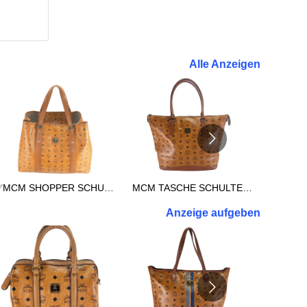
Alle Anzeigen
✅MCM SHOPPER SCHULTERTASCHE REISETASCHE TASCHE XXL COGNAC 3038
MCM TASCHE SCHULTERTASCHE vintmarket.de SHOPPER XL COGNAC 2714
Anzeige aufgeben