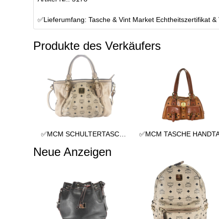
✅Lieferumfang: Tasche & Vint Market Echtheitszertifikat &
Produkte des Verkäufers
✅MCM SCHULTERTASCHE vintmarket.de TASCHE CROSSBODY BEIGE 2352
Neue Anzeigen