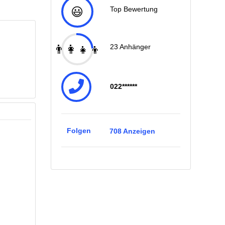
😃
Top Bewertung
👨‍👩‍👧‍👦
23
Anhänger
022******
Folgen
708
Anzeigen